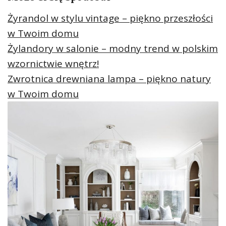
Żyrandol w stylu vintage – piękno przeszłości
w Twoim domu
Żylandory w salonie – modny trend w polskim
wzornictwie wnętrz!
Zwrotnica drewniana lampa – piękno natury
w Twoim domu