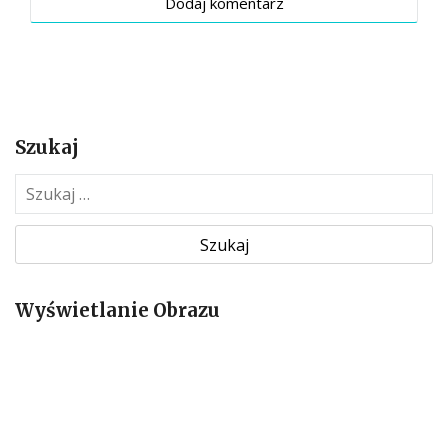
Szukaj
S
z
u
k
a
Wyświetlanie Obrazu
j
: