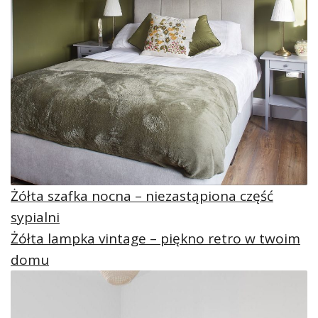
Żółta szafka nocna – niezastąpiona część
sypialni
Żółta lampka vintage – piękno retro w twoim
domu