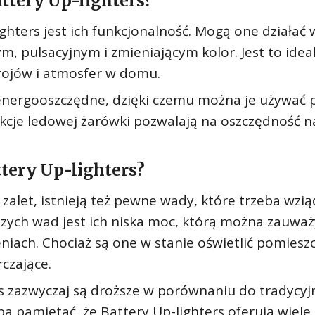
attery Up-lighters?
ighters jest ich funkcjonalność. Mogą one działać 
m, pulsacyjnym i zmieniającym kolor. Jest to idea
rojów i atmosfer w domu.
 energooszczędne, dzięki czemu można je używać 
nkcje ledowej żarówki pozwalają na oszczędność n
ttery Up-lighters?
zalet, istnieją też pewne wady, które trzeba wzi
zych wad jest ich niska moc, którą można zauważ
niach. Chociaż są one w stanie oświetlić pomieszc
czające.
rs zazwyczaj są droższe w porównaniu do tradycyj
a pamiętać, że Battery Up-lighters oferują wiele 