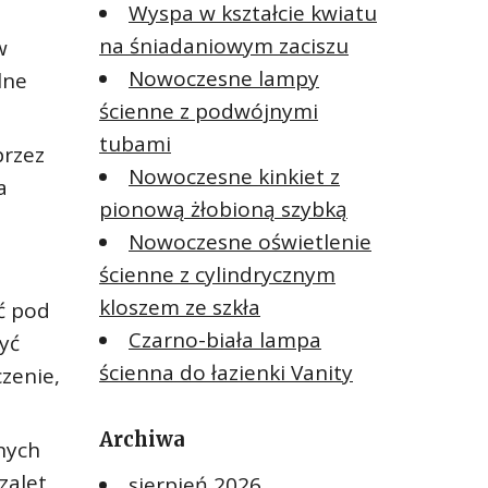
Wyspa w kształcie kwiatu
na śniadaniowym zaciszu
w
Nowoczesne lampy
lne
ścienne z podwójnymi
tubami
przez
Nowoczesne kinkiet z
a
pionową żłobioną szybką
Nowoczesne oświetlenie
ścienne z cylindrycznym
kloszem ze szkła
ąć pod
Czarno-biała lampa
yć
ścienna do łazienki Vanity
zenie,
Archiwa
nych
zalet,
sierpień 2026