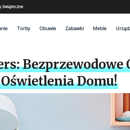
y świąteczne
nie
Torby
Obuwie
Zabawki
Meble
Urząd
ters: Bezprzewodowe 
Oświetlenia Domu!