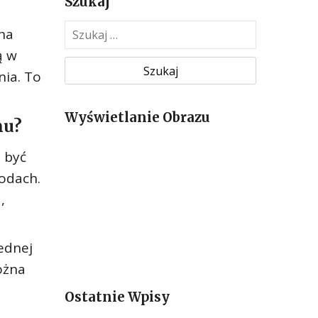
Szukaj
S
na
z
ą w
u
nia. To
k
a
Wyświetlanie Obrazu
j
mu?
:
 być
odach.
,
jednej
ożna
Ostatnie Wpisy