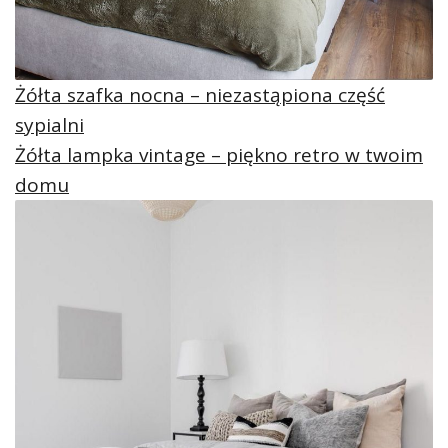
Żółta szafka nocna – niezastąpiona część
sypialni
Żółta lampka vintage – piękno retro w twoim
domu