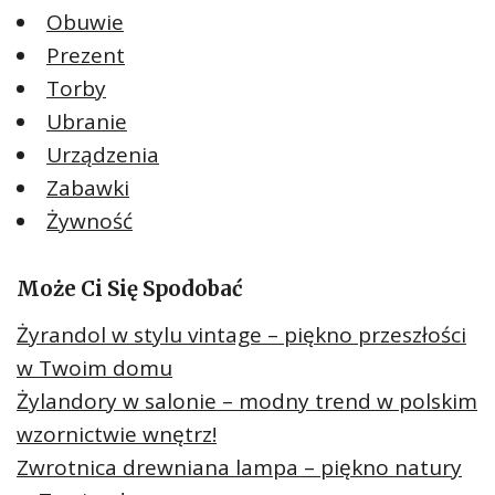
Obuwie
Prezent
Torby
Ubranie
Urządzenia
Zabawki
Żywność
Może Ci Się Spodobać
Żyrandol w stylu vintage – piękno przeszłości
w Twoim domu
Żylandory w salonie – modny trend w polskim
wzornictwie wnętrz!
Zwrotnica drewniana lampa – piękno natury