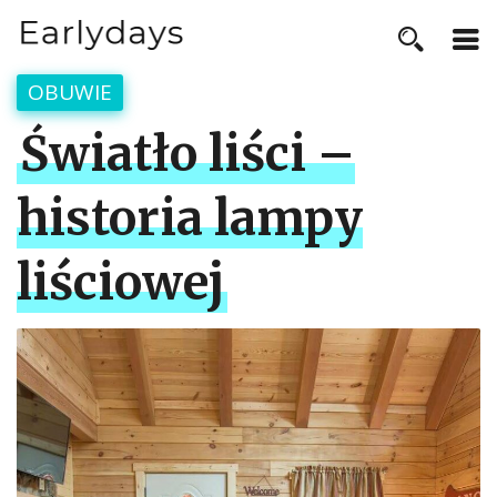
OBUWIE
Światło liści –
historia lampy
liściowej