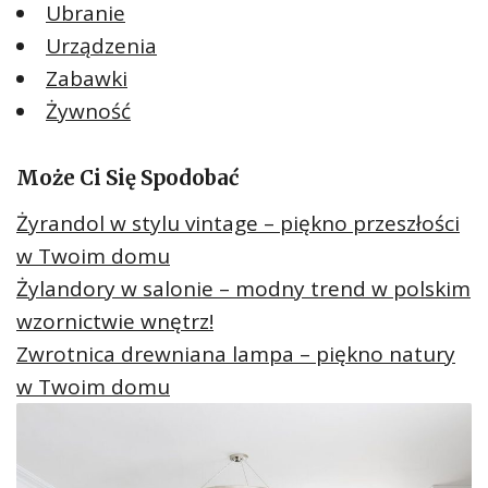
Ubranie
Urządzenia
Zabawki
Żywność
Może Ci Się Spodobać
Żyrandol w stylu vintage – piękno przeszłości
w Twoim domu
Żylandory w salonie – modny trend w polskim
wzornictwie wnętrz!
Zwrotnica drewniana lampa – piękno natury
w Twoim domu