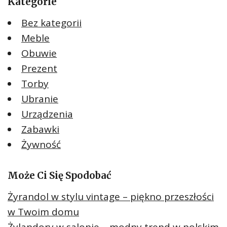
Kategorie
Bez kategorii
Meble
Obuwie
Prezent
Torby
Ubranie
Urządzenia
Zabawki
Żywność
Może Ci Się Spodobać
Żyrandol w stylu vintage – piękno przeszłości
w Twoim domu