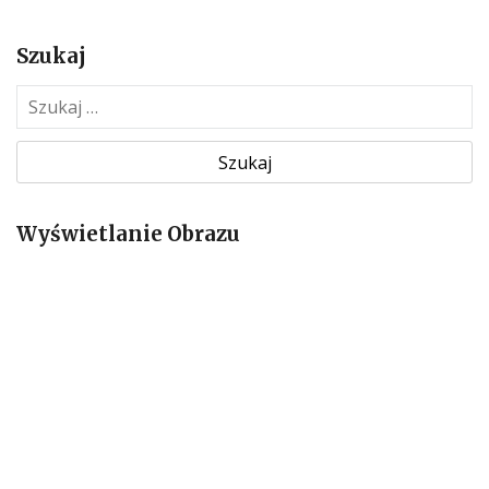
Szukaj
S
z
u
k
a
Wyświetlanie Obrazu
j
: