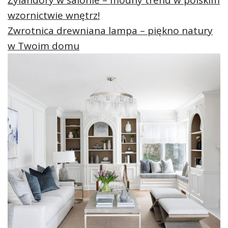
Żylandory w salonie – modny trend w polskim
wzornictwie wnętrz!
Zwrotnica drewniana lampa – piękno natury
w Twoim domu