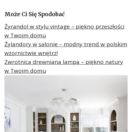
Może Ci Się Spodobać
Żyrandol w stylu vintage – piękno przeszłości
w Twoim domu
Żylandory w salonie – modny trend w polskim
wzornictwie wnętrz!
Zwrotnica drewniana lampa – piękno natury
w Twoim domu