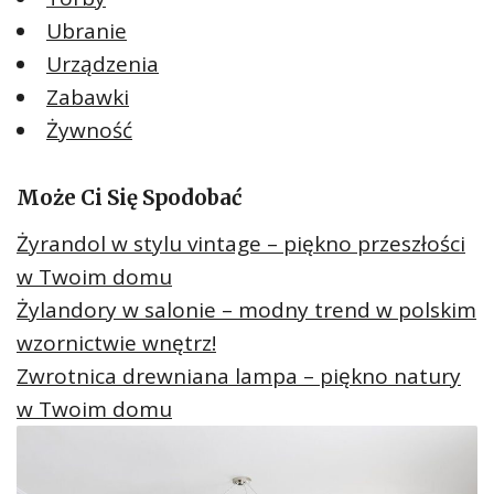
Ubranie
Urządzenia
Zabawki
Żywność
Może Ci Się Spodobać
Żyrandol w stylu vintage – piękno przeszłości
w Twoim domu
Żylandory w salonie – modny trend w polskim
wzornictwie wnętrz!
Zwrotnica drewniana lampa – piękno natury
w Twoim domu