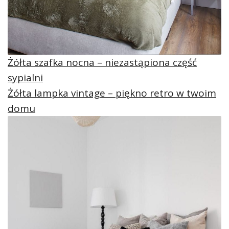
Żółta szafka nocna – niezastąpiona część
sypialni
Żółta lampka vintage – piękno retro w twoim
domu