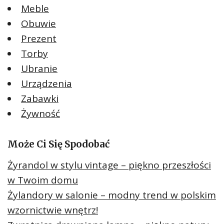
Meble
Obuwie
Prezent
Torby
Ubranie
Urządzenia
Zabawki
Żywność
Może Ci Się Spodobać
Żyrandol w stylu vintage – piękno przeszłości
w Twoim domu
Żylandory w salonie – modny trend w polskim
wzornictwie wnętrz!