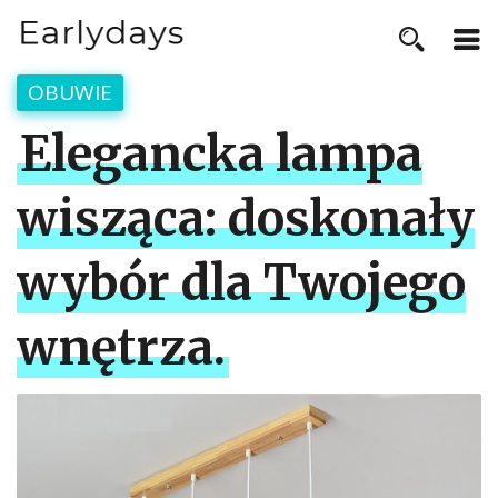
OBUWIE
Elegancka lampa
wisząca: doskonały
wybór dla Twojego
wnętrza.