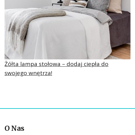
Żółta lampa stołowa – dodaj ciepła do
swojego wnętrza!
O Nas