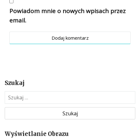
Powiadom mnie o nowych wpisach przez
email.
Szukaj
S
z
u
k
a
Wyświetlanie Obrazu
j