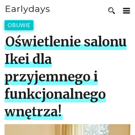
OBUWIE
Oświetlenie salonu
Ikei dla
przyjemnego i
funkcjonalnego
wnętrza!