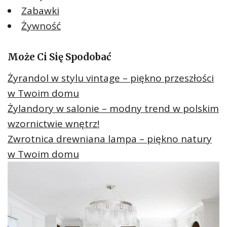
Zabawki
Żywność
Może Ci Się Spodobać
Żyrandol w stylu vintage – piękno przeszłości
w Twoim domu
Żylandory w salonie – modny trend w polskim
wzornictwie wnętrz!
Zwrotnica drewniana lampa – piękno natury
w Twoim domu