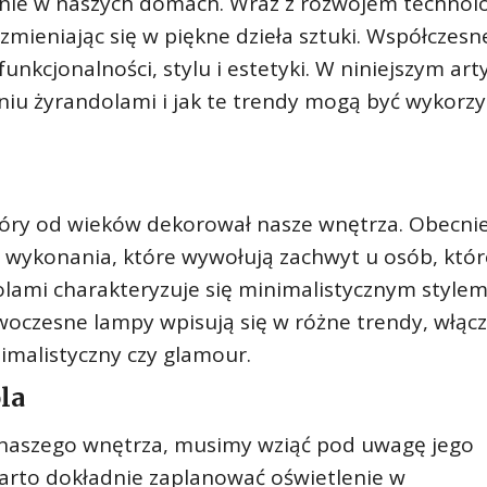
lenie w naszych domach. Wraz z rozwojem technolo
 zmieniając się w piękne dzieła sztuki. Współczesn
unkcjonalności, stylu i estetyki. W niniejszym art
iu żyrandolami i jak te trendy mogą być wykorz
tóry od wieków dekorował nasze wnętrza. Obecni
ykonania, które wywołują zachwyt u osób, któr
lami charakteryzuje się minimalistycznym stylem
owoczesne lampy wpisują się w różne trendy, włąc
imalistyczny czy glamour.
la
naszego wnętrza, musimy wziąć pod uwagę jego
 warto dokładnie zaplanować oświetlenie w