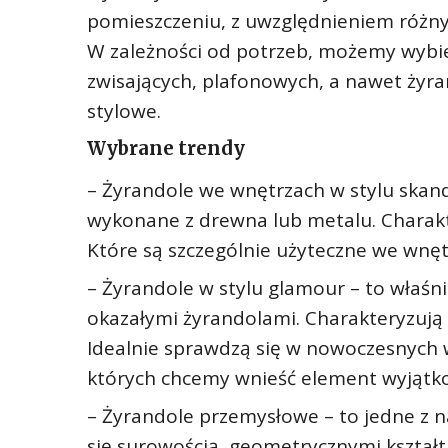
pomieszczeniu, z uwzględnieniem różnych
W zależności od potrzeb, możemy wybie
zwisających, plafonowych, a nawet żyran
stylowe.
Wybrane trendy
– Żyrandole we wnętrzach w stylu skand
wykonane z drewna lub metalu. Charakte
Które są szczególnie użyteczne we wnęt
– Żyrandole w stylu glamour – to właśn
okazałymi żyrandolami. Charakteryzują
Idealnie sprawdzą się w nowoczesnych w
których chcemy wnieść element wyjątko
– Żyrandole przemysłowe – to jedne z n
się surowością, geometrycznymi kszta