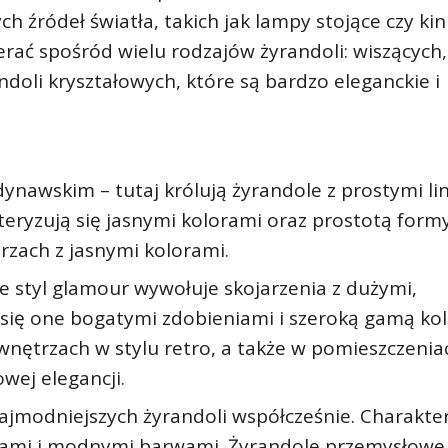
 źródeł światła, takich jak lampy stojące czy kin
rać spośród wielu rodzajów żyrandoli: wiszących,
doli kryształowych, które są bardzo eleganckie i
ynawskim – tutaj królują żyrandole z prostymi lin
ryzują się jasnymi kolorami oraz prostotą formy
rzach z jasnymi kolorami.
ie styl glamour wywołuje skojarzenia z dużymi,
 się one bogatymi zdobieniami i szeroką gamą ko
nętrzach w stylu retro, a także w pomieszczenia
wej elegancji.
ajmodniejszych żyrandoli współcześnie. Charakte
łtami i modnymi barwami. Żyrandole przemysłowe