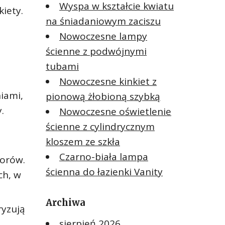
Wyspa w kształcie kwiatu
kiety.
na śniadaniowym zaciszu
Nowoczesne lampy
ścienne z podwójnymi
tubami
Nowoczesne kinkiet z
iami,
pionową żłobioną szybką
.
Nowoczesne oświetlenie
ścienne z cylindrycznym
kloszem ze szkła
Czarno-biała lampa
lorów.
ścienna do łazienki Vanity
ch, w
Archiwa
ryzują
sierpień 2026