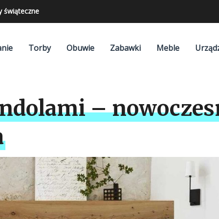
y świąteczne
nie
Torby
Obuwie
Zabawki
Meble
Urząd
andolami – nowoczes
a