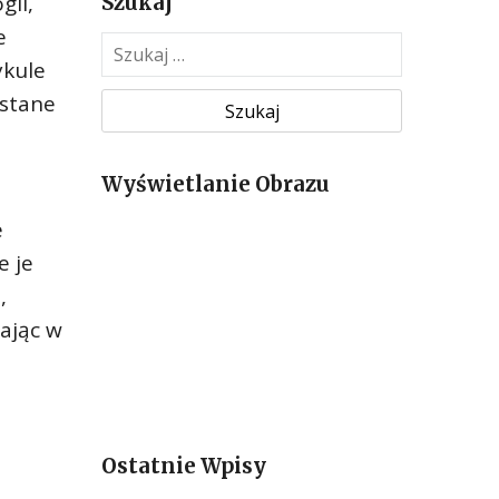
gii,
Szukaj
e
S
ykule
z
u
ystane
k
a
Wyświetlanie Obrazu
j
:
e
e je
,
zając w
Ostatnie Wpisy