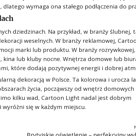
ci, dlatego wymaga ona stałego podłączenia do pr
dach
ch dziedzinach. Na przykład, w branży ślubnej, t
dekoracji weselnych. W branży reklamowej, Carto
ocji marki lub produktu. W branży rozrywkowej,
i, kina lub kluby nocne. Wnętrza domowe lub biur
, które dodają pozytywnej energii i dobrej atm
larną dekoracją w Polsce. Ta kolorowa i urocza 
obszarach życia, począwszy od wnętrz domowych
imo kilku wad, Cartoon Light nadal jest dobrym
 wyróżni się w każdym miejscu.
Brytyjskie oświetlenie – perfekcyjny wy