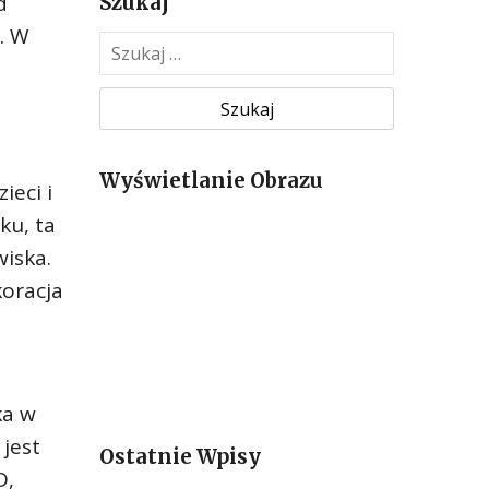
d
Szukaj
. W
S
z
u
k
a
Wyświetlanie Obrazu
j
ieci i
:
ku, ta
wiska.
oracja
ka w
jest
Ostatnie Wpisy
D,