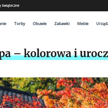
y świąteczne
nie
Torby
Obuwie
Zabawki
Meble
Urząd
a – kolorowa i urocz