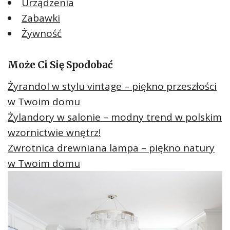
Urządzenia
Zabawki
Żywność
Może Ci Się Spodobać
Żyrandol w stylu vintage – piękno przeszłości
w Twoim domu
Żylandory w salonie – modny trend w polskim
wzornictwie wnętrz!
Zwrotnica drewniana lampa – piękno natury
w Twoim domu