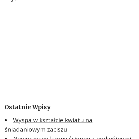
:
Ostatnie Wpisy
Wyspa w kształcie kwiatu na
śniadaniowym zaciszu
Nowoczesne lampy ścienne z podwójnymi