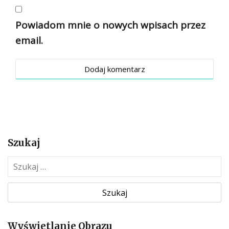
Powiadom mnie o nowych wpisach przez
email.
Szukaj
S
z
u
k
a
Wyświetlanie Obrazu
j