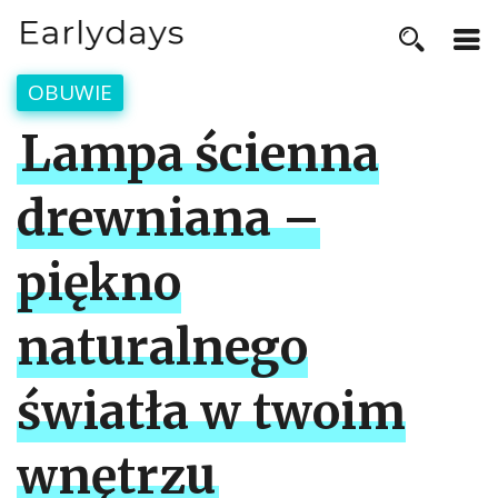
OBUWIE
Lampa ścienna
drewniana –
piękno
naturalnego
światła w twoim
wnętrzu