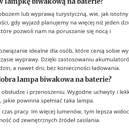
w lampkę biwakową na baterie?
z obozem lub wyprawą turystyczną, wie, jak istotn
ci, gdy wyjazd planujemy na więcej niż jeden dzi
które pozwoli nam na poruszanie się nocą i
wiązanie idealne dla osób, które cenią sobie wy
w czasie wyprawy. Dzięki zastosowaniu akumulator
dzin, a nawet dni, bez konieczności ładowania.
dobra lampa biwakowa na baterie?
 obsłudze i przenoszeniu. Wygodne uchwyty i lek
jakie powinna spełniać taka lampa.
z czas pracy. Im więcej lumenów, tym lepsza wido
żność od zewnętrznych źródeł zasilania.