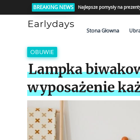
BREAKING NEWS
Najlepsze pomysły na prezent
Stona Głowna
Ubra
OBUWIE
Lampka biwakowa
wyposażenie ka