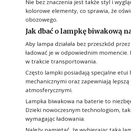
Nie bez znaczenia jest także styl i wygl
kolorowe elementy, co sprawia, że ośw
obozowego.
Jak dbać o lampkę biwakową na
Aby lampa działała bez przeszkód przez 
ładować je w odpowiednim momencie. Ni
w trakcie transportowania.
Często lampki posiadają specjalne etui
mechanicznymi oraz zapewniają lepszą
atmosferycznymi.
Lampka biwakowa na baterie to niezbęd
Dzieki nowoczesnym technologiom, takie
wymagając ładowania.
Należy pamiętać, że wybierając taką la