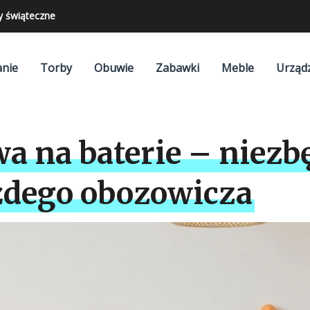
y świąteczne
nie
Torby
Obuwie
Zabawki
Meble
Urząd
 na baterie – niezb
żdego obozowicza