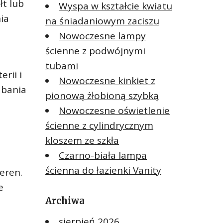
łt lub
Wyspa w kształcie kwiatu
ia
na śniadaniowym zaciszu
Nowoczesne lampy
ścienne z podwójnymi
tubami
rii i
Nowoczesne kinkiet z
dbania
pionową żłobioną szybką
Nowoczesne oświetlenie
ścienne z cylindrycznym
kloszem ze szkła
Czarno-biała lampa
ścienna do łazienki Vanity
eren.
e
Archiwa
sierpień 2026