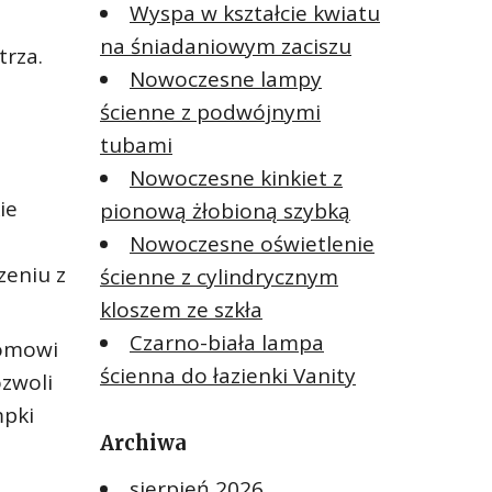
Wyspa w kształcie kwiatu
na śniadaniowym zaciszu
trza.
Nowoczesne lampy
a
ścienne z podwójnymi
tubami
Nowoczesne kinkiet z
ie
pionową żłobioną szybką
Nowoczesne oświetlenie
zeniu z
ścienne z cylindrycznym
kloszem ze szkła
Czarno-biała lampa
domowi
ścienna do łazienki Vanity
ozwoli
mpki
Archiwa
sierpień 2026