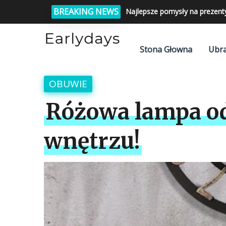
BREAKING NEWS
Najlepsze pomysły na prezent
Stona Głowna
Ubra
OBUWIE
Różowa lampa od
wnętrzu!