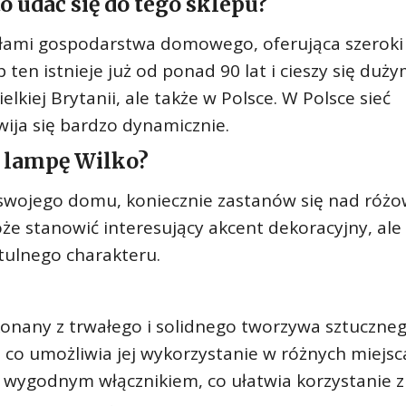
to udać się do tego sklepu?
ykułami gospodarstwa domowego, oferująca szerok
ten istnieje już od ponad 90 lat i cieszy się duż
kiej Brytanii, ale także w Polsce. W Polsce sieć
wija się bardzo dynamicznie.
 lampę Wilko?
 swojego domu, koniecznie zastanów się nad róż
że stanowić interesujący akcent dekoracyjny, ale
tulnego charakteru.
nany z trwałego i solidnego tworzywa sztuczneg
, co umożliwia jej wykorzystanie w różnych miejs
wygodnym włącznikiem, co ułatwia korzystanie z 