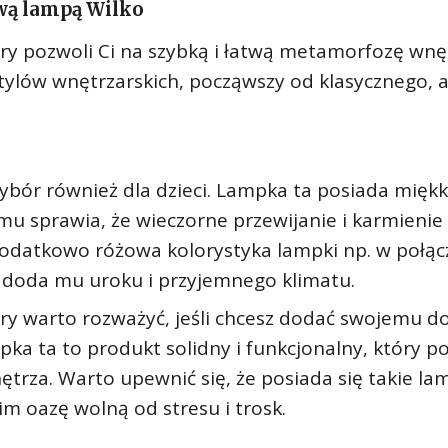
wą lampą Wilko
ry pozwoli Ci na szybką i łatwą metamorfozę wnę
tylów wnętrzarskich, począwszy od klasycznego, 
bór również dla dzieci. Lampka ta posiada miękk
zemu sprawia, że wieczorne przewijanie i karmienie
 Dodatkowo różowa kolorystyka lampki np. w połąc
 doda mu uroku i przyjemnego klimatu.
ry warto rozważyć, jeśli chcesz dodać swojemu 
ka ta to produkt solidny i funkcjonalny, który p
rza. Warto upewnić się, że posiada się takie la
 oazę wolną od stresu i trosk.