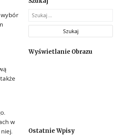
Szukaj
S
i wybór
z
ym
u
k
a
Wyświetlanie Obrazu
j
:
ową
 także
o.
cach w
Ostatnie Wpisy
niej.