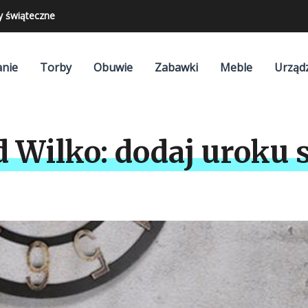
y świąteczne
nie
Torby
Obuwie
Zabawki
Meble
Urząd
 Wilko: dodaj uroku