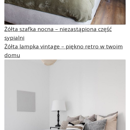
Żółta szafka nocna – niezastąpiona część
sypialni
Żółta lampka vintage – piękno retro w twoim
domu