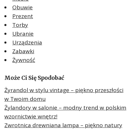
Obuwie
Prezent
Torby
Ubranie
Urządzenia
Zabawki
Żywność
Może Ci Się Spodobać
Żyrandol w stylu vintage – piękno przeszłości
w Twoim domu
Żylandory w salonie – modny trend w polskim
wzornictwie wnętrz!
Zwrotnica drewniana lampa – piękno natury