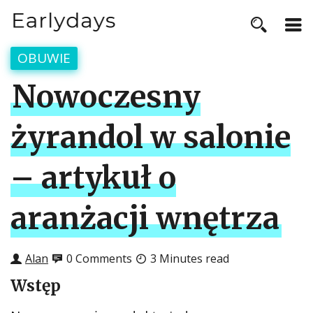
OBUWIE
Nowoczesny
żyrandol w salonie
– artykuł o
aranżacji wnętrza
Alan
0 Comments
3 Minutes read
Wstęp