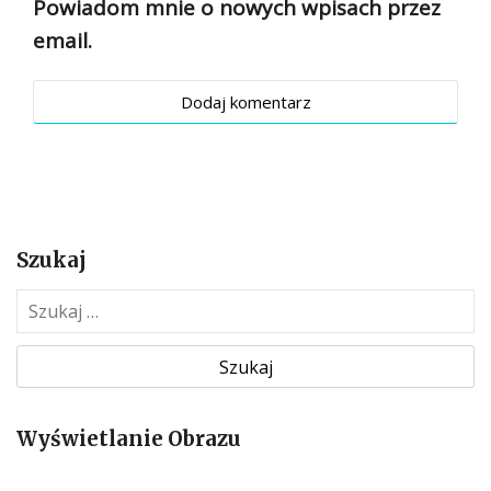
Powiadom mnie o nowych wpisach przez
email.
Szukaj
S
z
u
k
a
Wyświetlanie Obrazu
j
: