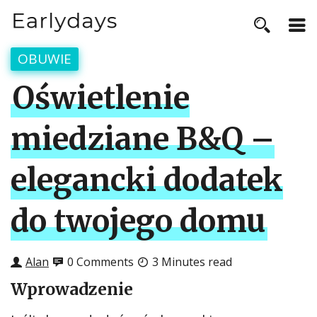
OBUWIE
Oświetlenie
miedziane B&Q –
elegancki dodatek
do twojego domu
Alan
0 Comments
3 Minutes read
Wprowadzenie