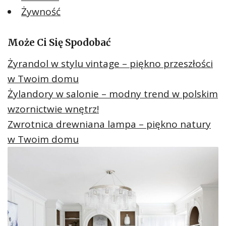
Żywność
Może Ci Się Spodobać
Żyrandol w stylu vintage – piękno przeszłości
w Twoim domu
Żylandory w salonie – modny trend w polskim
wzornictwie wnętrz!
Zwrotnica drewniana lampa – piękno natury
w Twoim domu