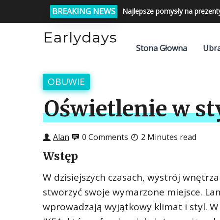
BREAKING NEWS
Najlepsze pomysły na prezent
Stona Głowna
Ubra
OBUWIE
Oświetlenie w st
Alan
0 Comments
2 Minutes read
Wstęp
W dzisiejszych czasach, wystrój wnętrza 
stworzyć swoje wymarzone miejsce. Lam
wprowadzają wyjątkowy klimat i styl. W