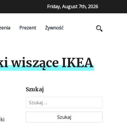
Friday, August 7th, 2026
zenia
Prezent
Żywność
ki wiszące IKEA
Szukaj
S
z
u
ki
k