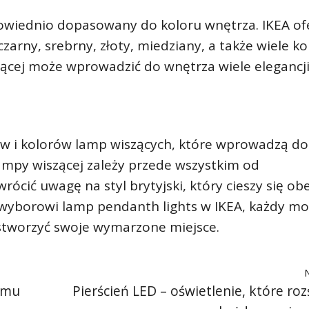
owiednio dopasowany do koloru wnętrza. IKEA of
czarny, srebrny, złoty, miedziany, a także wiele k
ącej może wprowadzić do wnętrza wiele elegancji
rów i kolorów lamp wiszących, które wprowadzą do
lampy wiszącej zależy przede wszystkim od
rócić uwagę na styl brytyjski, który cieszy się ob
 wyborowi lamp pendanth lights w IKEA, każdy m
 stworzyć swoje wymarzone miejsce.
jemu
Pierścień LED – oświetlenie, które roz