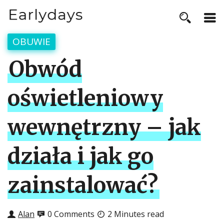
OBUWIE
Obwód
oświetleniowy
wewnętrzny – jak
działa i jak go
zainstalować?
Alan
0 Comments
2 Minutes read