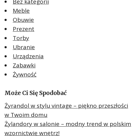
Bez kategorii
Meble
Obuwie
Prezent
Torby
Ubranie
Urządzenia
Zabawki
Żywność
Może Ci Się Spodobać
Żyrandol w stylu vintage – piękno przeszłości
w Twoim domu
Żylandory w salonie – modny trend w polskim
wzornictwie wnętrz!