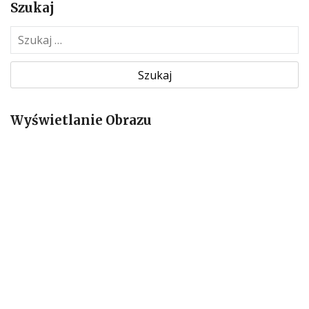
Szukaj
S
z
u
k
a
Wyświetlanie Obrazu
j
: