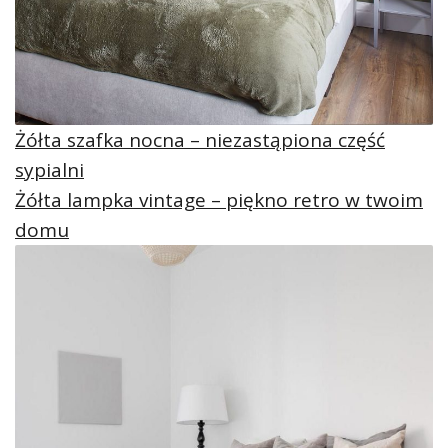
Żółta szafka nocna – niezastąpiona część
sypialni
Żółta lampka vintage – piękno retro w twoim
domu