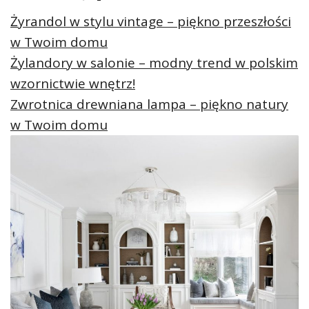
Żyrandol w stylu vintage – piękno przeszłości
w Twoim domu
Żylandory w salonie – modny trend w polskim
wzornictwie wnętrz!
Zwrotnica drewniana lampa – piękno natury
w Twoim domu