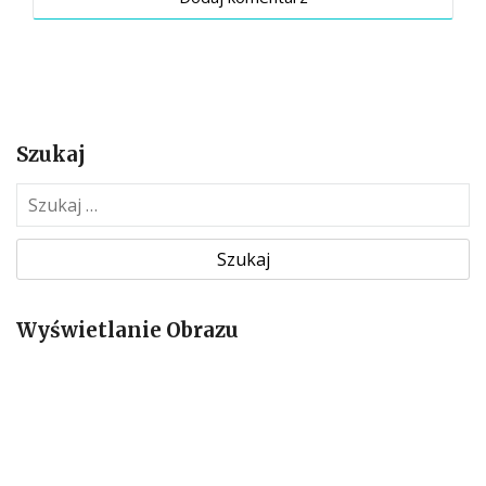
Szukaj
S
z
u
k
a
Wyświetlanie Obrazu
j
: