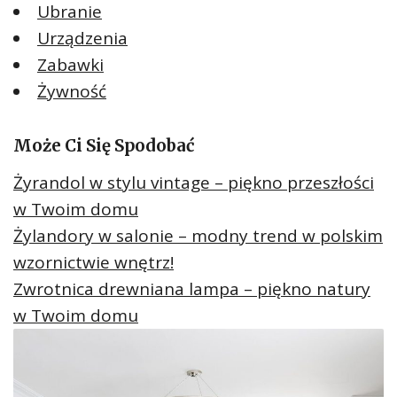
Ubranie
Urządzenia
Zabawki
Żywność
Może Ci Się Spodobać
Żyrandol w stylu vintage – piękno przeszłości
w Twoim domu
Żylandory w salonie – modny trend w polskim
wzornictwie wnętrz!
Zwrotnica drewniana lampa – piękno natury
w Twoim domu