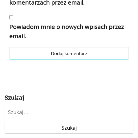
komentarzach przez email.
Powiadom mnie o nowych wpisach przez
email.
Szukaj
S
z
u
k