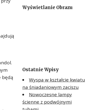
 przy
a
Wyświetlanie Obrazu
j
:
najdują
andol.
Ostatnie Wpisy
znym
e będą
Wyspa w kształcie kwiatu
na śniadaniowym zaciszu
Nowoczesne lampy
ścienne z podwójnymi
tubami