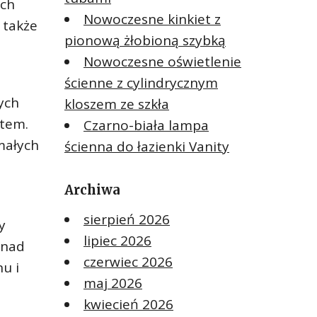
ych
Nowoczesne kinkiet z
 także
pionową żłobioną szybką
Nowoczesne oświetlenie
ścienne z cylindrycznym
ych
kloszem ze szkła
łtem.
Czarno-biała lampa
małych
ścienna do łazienki Vanity
Archiwa
sierpień 2026
y
lipiec 2026
 nad
czerwiec 2026
u i
maj 2026
kwiecień 2026