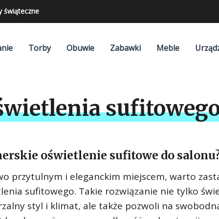
y świąteczne
nie
Torby
Obuwie
Zabawki
Meble
Urząd
wietlenia sufitowego
erskie oświetlenie sufitowe do salonu
kowo przytulnym i eleganckim miejscem, warto zas
enia sufitowego. Takie rozwiązanie nie tylko świ
lny styl i klimat, ale także pozwoli na swobodn