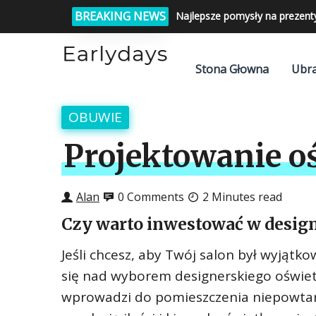
BREAKING NEWS
Najlepsze pomysły na prezent
Stona Głowna
Ubra
OBUWIE
Projektowanie oś
Alan
0 Comments
2 Minutes read
Czy warto inwestować w design
Jeśli chcesz, aby Twój salon był wyjąt
się nad wyborem designerskiego oświetl
wprowadzi do pomieszczenia niepowtarza