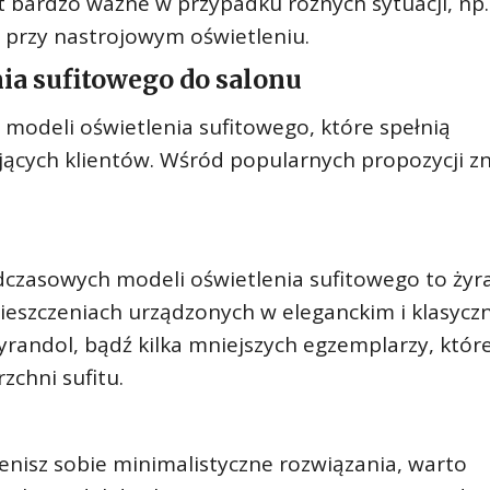
jest bardzo ważne w przypadku różnych sytuacji, np.
u przy nastrojowym oświetleniu.
ia sufitowego do salonu
 modeli oświetlenia sufitowego, które spełnią
ących klientów. Wśród popularnych propozycji z
adczasowych modeli oświetlenia sufitowego to żyr
mieszczeniach urządzonych w eleganckim i klasyc
yrandol, bądź kilka mniejszych egzemplarzy, któr
zchni sufitu.
 cenisz sobie minimalistyczne rozwiązania, warto