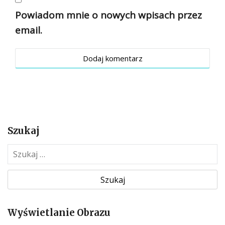
Powiadom mnie o nowych wpisach przez
email.
Szukaj
S
z
u
k
a
Wyświetlanie Obrazu
j