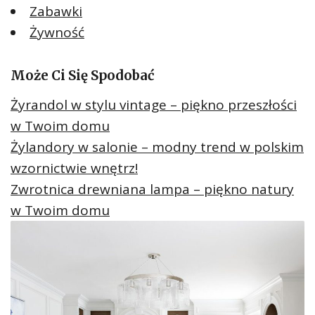
Zabawki
Żywność
Może Ci Się Spodobać
Żyrandol w stylu vintage – piękno przeszłości
w Twoim domu
Żylandory w salonie – modny trend w polskim
wzornictwie wnętrz!
Zwrotnica drewniana lampa – piękno natury
w Twoim domu