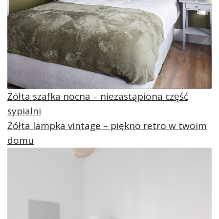
Żółta szafka nocna – niezastąpiona część
sypialni
Żółta lampka vintage – piękno retro w twoim
domu