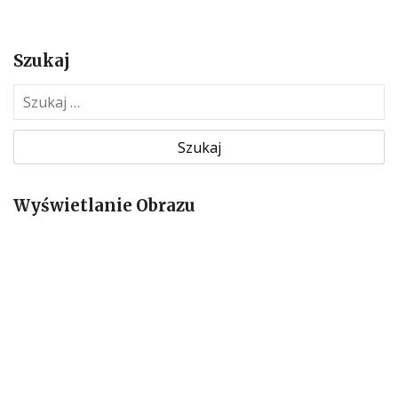
Szukaj
S
z
u
k
a
Wyświetlanie Obrazu
j
: