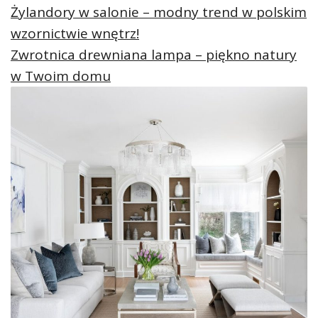
Żylandory w salonie – modny trend w polskim
wzornictwie wnętrz!
Zwrotnica drewniana lampa – piękno natury
w Twoim domu