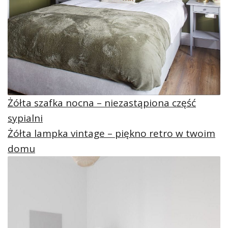
Żółta szafka nocna – niezastąpiona część
sypialni
Żółta lampka vintage – piękno retro w twoim
domu