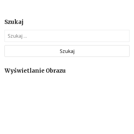
Szukaj
S
z
u
k
a
Wyświetlanie Obrazu
j
: