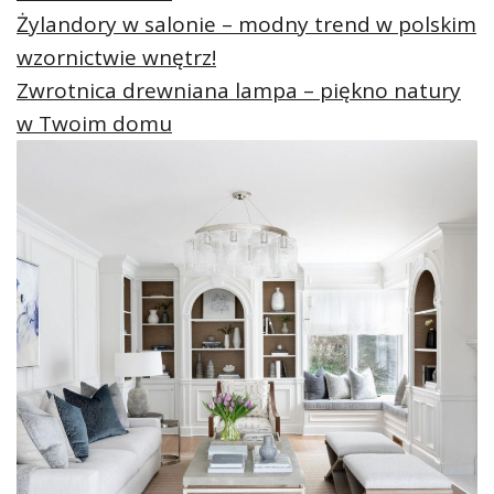
Żylandory w salonie – modny trend w polskim
wzornictwie wnętrz!
Zwrotnica drewniana lampa – piękno natury
w Twoim domu