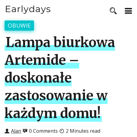
OBUWIE
Lampa biurkowa
Artemide –
doskonałe
zastosowanie w
każdym domu!
Alan
0 Comments
2 Minutes read