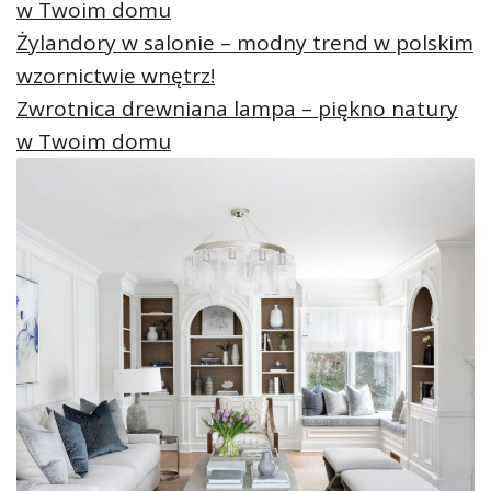
w Twoim domu
Żylandory w salonie – modny trend w polskim
wzornictwie wnętrz!
Zwrotnica drewniana lampa – piękno natury
w Twoim domu