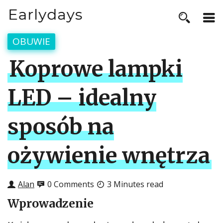
OBUWIE
Koprowe lampki
LED – idealny
sposób na
ożywienie wnętrza
Alan
0 Comments
3 Minutes read
Wprowadzenie