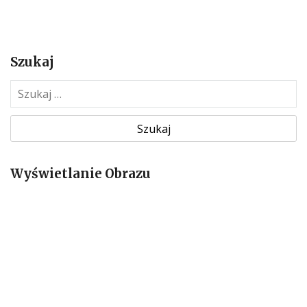
Szukaj
S
z
u
k
a
Wyświetlanie Obrazu
j
: