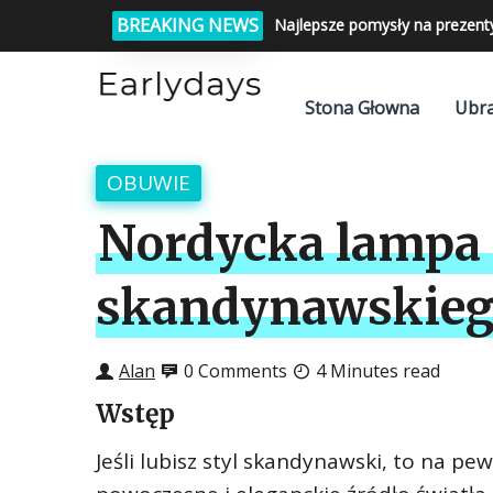
BREAKING NEWS
Najlepsze pomysły na prezent
Stona Głowna
Ubra
OBUWIE
Nordycka lampa
skandynawskiego
Alan
0 Comments
4 Minutes read
Wstęp
Jeśli lubisz styl skandynawski, to na 