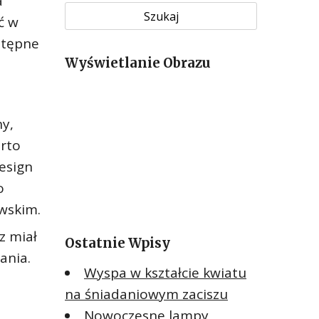
a
u
ć w
k
stępne
a
Wyświetlanie Obrazu
j
:
y,
arto
esign
o
wskim.
z miał
Ostatnie Wpisy
ania.
Wyspa w kształcie kwiatu
na śniadaniowym zaciszu
Nowoczesne lampy