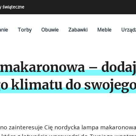
y świąteczne
nie
Torby
Obuwie
Zabawki
Meble
Urząd
 makaronowa – doda
 klimatu do swojego
pewno zainteresuje Cię nordycka lampa makaronowa