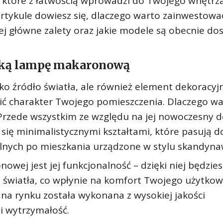
, które z łatwością wprowadzi do Twojego wnętrz
 artykule dowiesz się, dlaczego warto zainwestowa
j główne zalety oraz jakie modele są obecnie do
cką lampę makaronową
o źródło światła, ale również element dekoracyjn
nić charakter Twojego pomieszczenia. Dlaczego w
zede wszystkim ze względu na jej nowoczesny d
 się minimalistycznymi kształtami, które pasują d
alnych po mieszkania urządzone w stylu skandyna
owej jest jej funkcjonalność – dzięki niej będzies
światła, co wpłynie na komfort Twojego użytkow
na rynku została wykonana z wysokiej jakości
 i wytrzymałość.