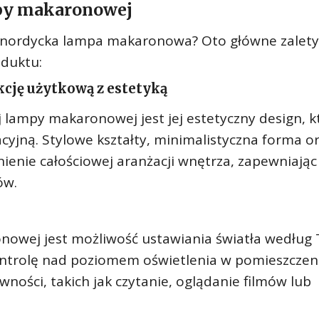
mpy makaronowej
si nordycka lampa makaronowa? Oto główne zalety
oduktu:
kcję użytkową z estetyką
j lampy makaronowej jest jej estetyczny design, k
cyjną. Stylowe kształty, minimalistyczna forma o
ienie całościowej aranżacji wnętrza, zapewniają
ów.
onowej jest możliwość ustawiania światła według
ntrolę nad poziomem oświetlenia w pomieszczeni
ości, takich jak czytanie, oglądanie filmów lub