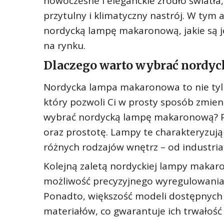
nowoczesne i eleganckie źródło światła
przytulny i klimatyczny nastrój. W tym
nordycką lampę makaronową, jakie są je
na rynku.
Dlaczego warto wybrać nordy
Nordycka lampa makaronowa to nie tylk
który pozwoli Ci w prosty sposób zmie
wybrać nordycką lampę makaronową? Pr
oraz prostotę. Lampy te charakteryzują
różnych rodzajów wnętrz – od industri
Kolejną zaletą nordyckiej lampy makaron
możliwość precyzyjnego wyregulowania 
Ponadto, większość modeli dostępnych 
materiałów, co gwarantuje ich trwałość