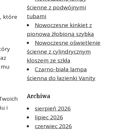
ścienne z podwójnymi
tubami
, które
Nowoczesne kinkiet z
pionową żłobioną szybką
Nowoczesne oświetlenie
tóry
ścienne z cylindrycznym
raz
kloszem ze szkła
c mu
Czarno-biała lampa
ścienna do łazienki Vanity
Archiwa
 Twoich
u i
sierpień 2026
lipiec 2026
czerwiec 2026