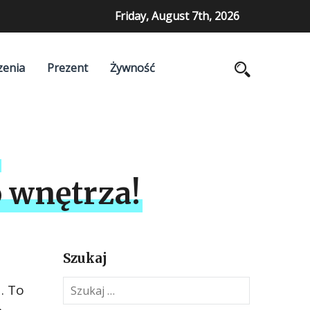
Friday, August 7th, 2026
zenia
Prezent
Żywność
j
 wnętrza!
Szukaj
S
. To
z