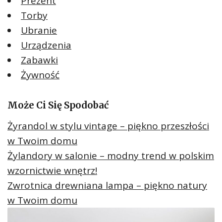
Prezent
Torby
Ubranie
Urządzenia
Zabawki
Żywność
Może Ci Się Spodobać
Żyrandol w stylu vintage – piękno przeszłości
w Twoim domu
Żylandory w salonie – modny trend w polskim
wzornictwie wnętrz!
Zwrotnica drewniana lampa – piękno natury
w Twoim domu