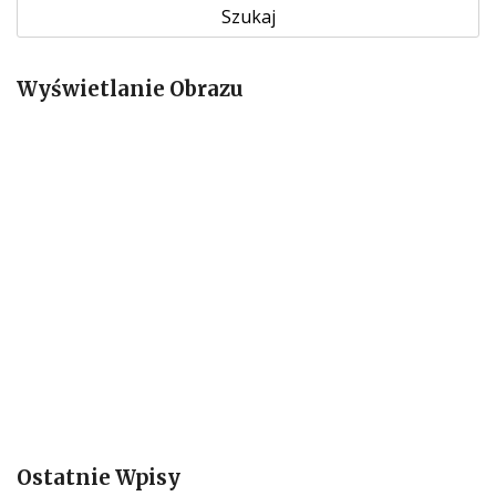
u
k
a
Wyświetlanie Obrazu
j
:
Ostatnie Wpisy