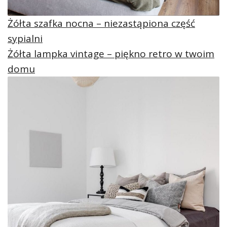
Żółta szafka nocna – niezastąpiona część
sypialni
Żółta lampka vintage – piękno retro w twoim
domu