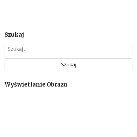
Szukaj
S
z
u
k
a
Wyświetlanie Obrazu
j
: