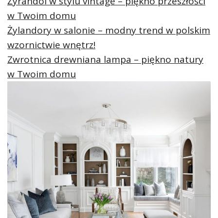
Żyrandol w stylu vintage – piękno przeszłości
w Twoim domu
Żylandory w salonie – modny trend w polskim
wzornictwie wnętrz!
Zwrotnica drewniana lampa – piękno natury
w Twoim domu