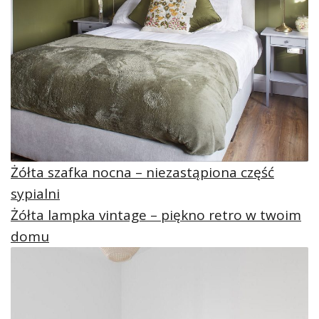
Żółta szafka nocna – niezastąpiona część
sypialni
Żółta lampka vintage – piękno retro w twoim
domu