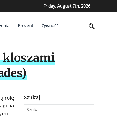
Friday, August 7th, 2026
zenia
Prezent
Żywność
 kloszami
ades)
ą rolę
Szukaj
agi na
S
nymi
z