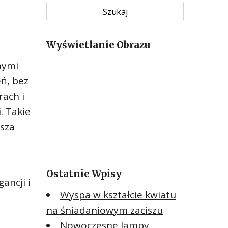
u
k
a
Wyświetlanie Obrazu
j
:
nymi
eń, bez
rach i
. Takie
ksza
Ostatnie Wpisy
ancji i
Wyspa w kształcie kwiatu
na śniadaniowym zaciszu
Nowoczesne lampy