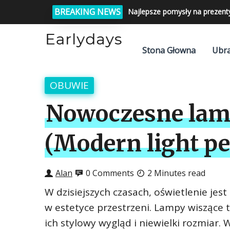
BREAKING NEWS
Najlepsze pomysły na prezent
Stona Głowna
Ubra
OBUWIE
Nowoczesne lamp
(Modern light pe
Alan
0 Comments
2 Minutes read
W dzisiejszych czasach, oświetlenie jes
w estetyce przestrzeni. Lampy wiszące 
ich stylowy wygląd i niewielki rozmiar.