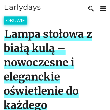
OBUWIE
Lampa stołowa z
białą kulą –
nowoczesne i
eleganckie
oświetlenie do
każdego