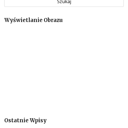
k
a
Wyświetlanie Obrazu
j
:
Ostatnie Wpisy