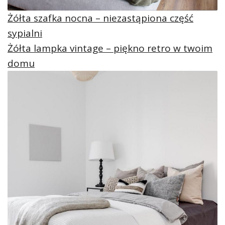
Żółta szafka nocna – niezastąpiona część
sypialni
Żółta lampka vintage – piękno retro w twoim
domu