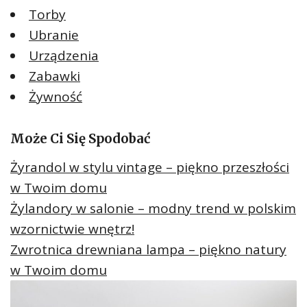
Torby
Ubranie
Urządzenia
Zabawki
Żywność
Może Ci Się Spodobać
Żyrandol w stylu vintage – piękno przeszłości
w Twoim domu
Żylandory w salonie – modny trend w polskim
wzornictwie wnętrz!
Zwrotnica drewniana lampa – piękno natury
w Twoim domu