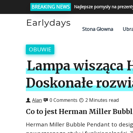
BREAKING NEWS
Najlepsze pomysły na prezent
Stona Głowna
Ubra
OBUWIE
Lampa wisząca H
Doskonałe rozwi
Alan
0 Comments
2 Minutes read
Co to jest Herman Miller Bubb
Herman Miller Bubble Pendant to desig