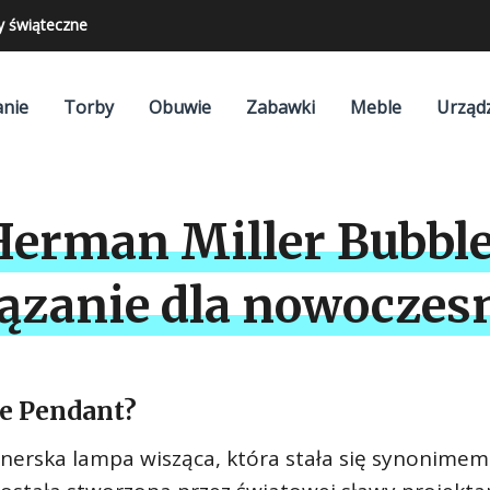
y świąteczne
nie
Torby
Obuwie
Zabawki
Meble
Urząd
erman Miller Bubble
ązanie dla nowoczes
le Pendant?
nerska lampa wisząca, która stała się synonimem