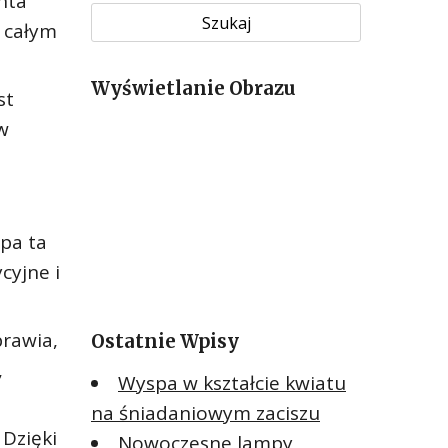
nta
u
a całym
k
a
Wyświetlanie Obrazu
j
st
:
w
pa ta
cyjne i
prawia,
Ostatnie Wpisy
,
Wyspa w kształcie kwiatu
na śniadaniowym zaciszu
 Dzięki
Nowoczesne lampy