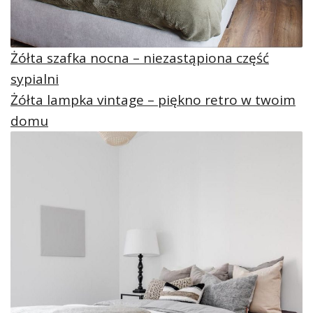
Żółta szafka nocna – niezastąpiona część
sypialni
Żółta lampka vintage – piękno retro w twoim
domu