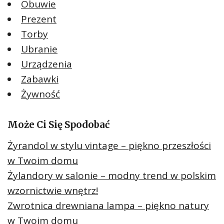
Obuwie
Prezent
Torby
Ubranie
Urządzenia
Zabawki
Żywność
Może Ci Się Spodobać
Żyrandol w stylu vintage – piękno przeszłości
w Twoim domu
Żylandory w salonie – modny trend w polskim
wzornictwie wnętrz!
Zwrotnica drewniana lampa – piękno natury
w Twoim domu