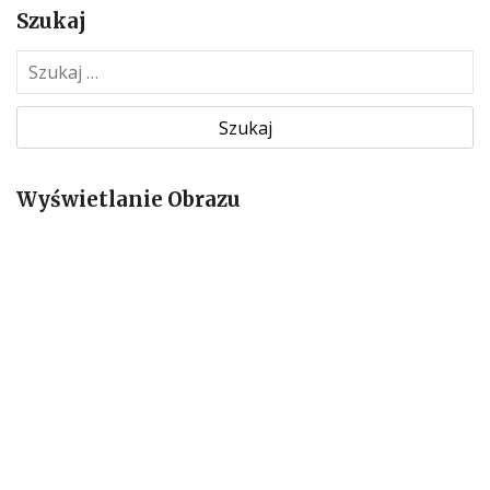
Szukaj
S
z
u
k
a
Wyświetlanie Obrazu
j
: