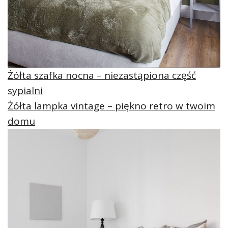
Żółta szafka nocna – niezastąpiona część
sypialni
Żółta lampka vintage – piękno retro w twoim
domu