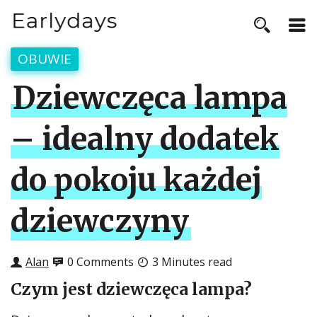
OBUWIE
Dziewczęca lampa
– idealny dodatek
do pokoju każdej
dziewczyny
Alan
0 Comments
3 Minutes read
Czym jest dziewczęca lampa?