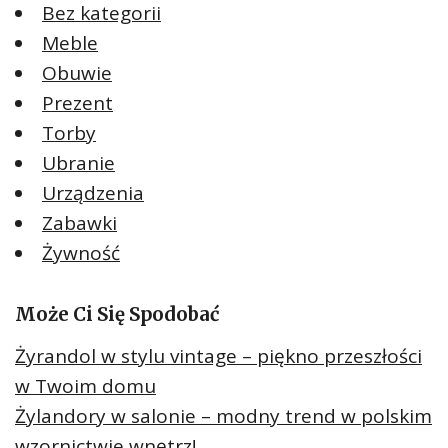
Bez kategorii
Meble
Obuwie
Prezent
Torby
Ubranie
Urządzenia
Zabawki
Żywność
Może Ci Się Spodobać
Żyrandol w stylu vintage – piękno przeszłości
w Twoim domu
Żylandory w salonie – modny trend w polskim
wzornictwie wnętrz!