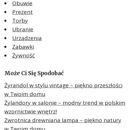
Obuwie
Prezent
Torby
Ubranie
Urządzenia
Zabawki
Żywność
Może Ci Się Spodobać
Żyrandol w stylu vintage – piękno przeszłości
w Twoim domu
Żylandory w salonie – modny trend w polskim
wzornictwie wnętrz!
Zwrotnica drewniana lampa – piękno natury
w Twoim domu