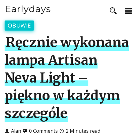
OBUWIE
Ręcznie wykonana
lampa Artisan
Neva Light –
piękno w każdym
szczególe
Alan
0 Comments
2 Minutes read