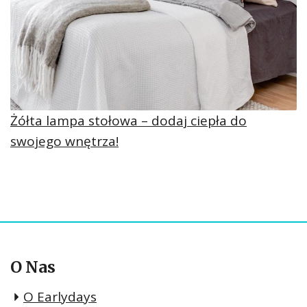
Żółta lampa stołowa – dodaj ciepła do
swojego wnętrza!
O Nas
O Earlydays