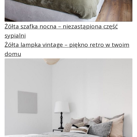
Żółta szafka nocna – niezastąpiona część
sypialni
Żółta lampka vintage – piękno retro w twoim
domu