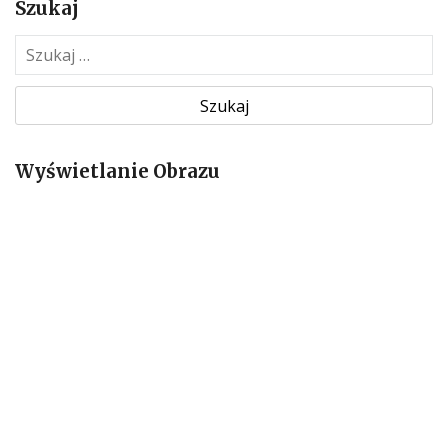
Szukaj
S
z
u
k
a
Wyświetlanie Obrazu
j
: