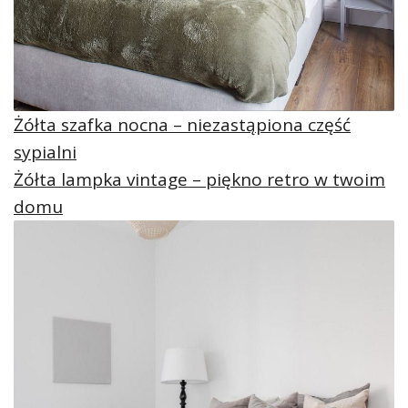
Żółta szafka nocna – niezastąpiona część
sypialni
Żółta lampka vintage – piękno retro w twoim
domu