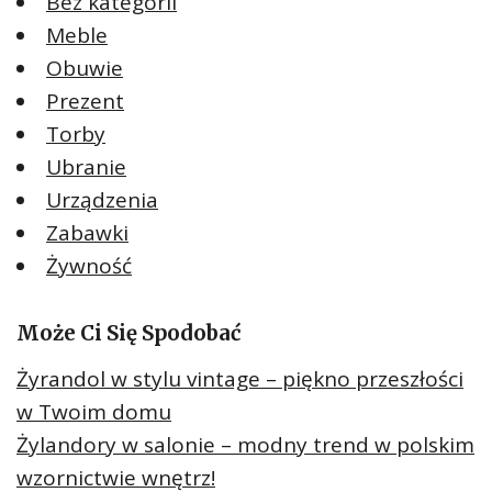
Bez kategorii
Meble
Obuwie
Prezent
Torby
Ubranie
Urządzenia
Zabawki
Żywność
Może Ci Się Spodobać
Żyrandol w stylu vintage – piękno przeszłości
w Twoim domu
Żylandory w salonie – modny trend w polskim
wzornictwie wnętrz!