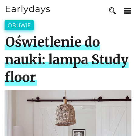
OBUWIE
Oświetlenie do
nauki: lampa Study
floor