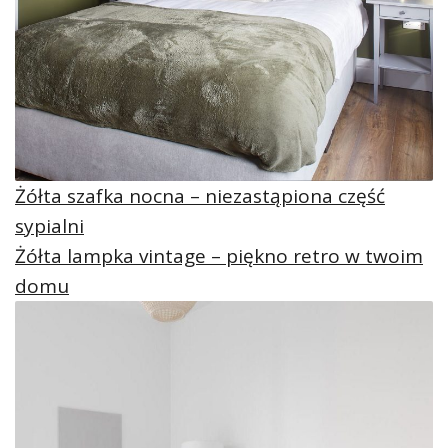
Żółta szafka nocna – niezastąpiona część
sypialni
Żółta lampka vintage – piękno retro w twoim
domu