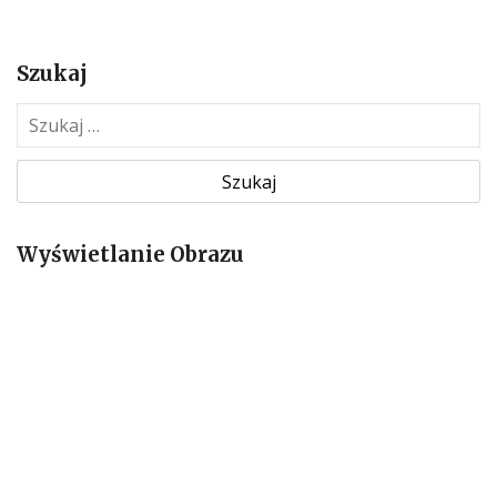
Szukaj
S
z
u
k
a
Wyświetlanie Obrazu
j
: