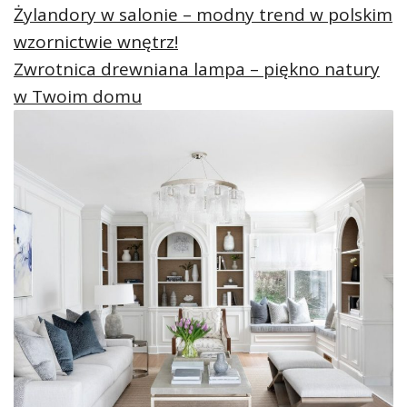
Żylandory w salonie – modny trend w polskim
wzornictwie wnętrz!
Zwrotnica drewniana lampa – piękno natury
w Twoim domu