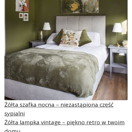
Żółta szafka nocna – niezastąpiona część
sypialni
Żółta lampka vintage – piękno retro w twoim
domu