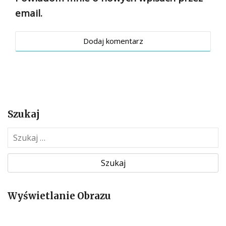
email.
Szukaj
S
z
u
k
a
Wyświetlanie Obrazu
j
: