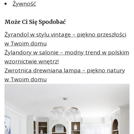
Żywność
Może Ci Się Spodobać
Żyrandol w stylu vintage – piękno przeszłości
w Twoim domu
Żylandory w salonie – modny trend w polskim
wzornictwie wnętrz!
Zwrotnica drewniana lampa – piękno natury
w Twoim domu