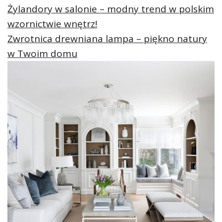
Żylandory w salonie – modny trend w polskim
wzornictwie wnętrz!
Zwrotnica drewniana lampa – piękno natury
w Twoim domu