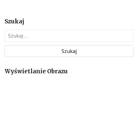
Szukaj
S
z
u
k
a
Wyświetlanie Obrazu
j
: