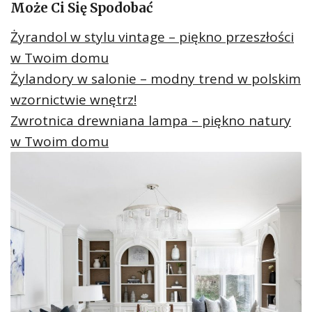
Może Ci Się Spodobać
Żyrandol w stylu vintage – piękno przeszłości
w Twoim domu
Żylandory w salonie – modny trend w polskim
wzornictwie wnętrz!
Zwrotnica drewniana lampa – piękno natury
w Twoim domu