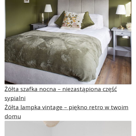
Żółta szafka nocna – niezastąpiona część
sypialni
Żółta lampka vintage – piękno retro w twoim
domu