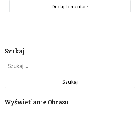
Szukaj
S
z
u
k
a
Wyświetlanie Obrazu
j
: