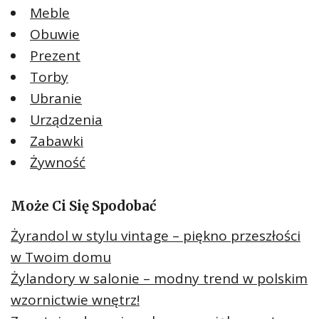
Meble
Obuwie
Prezent
Torby
Ubranie
Urządzenia
Zabawki
Żywność
Może Ci Się Spodobać
Żyrandol w stylu vintage – piękno przeszłości
w Twoim domu
Żylandory w salonie – modny trend w polskim
wzornictwie wnętrz!