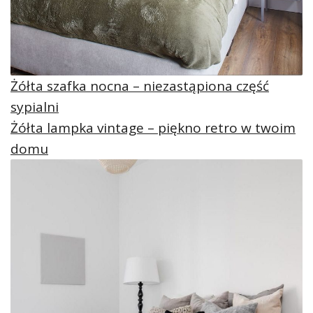
Żółta szafka nocna – niezastąpiona część
sypialni
Żółta lampka vintage – piękno retro w twoim
domu