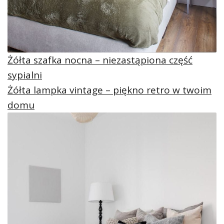
Żółta szafka nocna – niezastąpiona część
sypialni
Żółta lampka vintage – piękno retro w twoim
domu