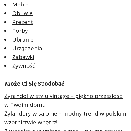
Meble
Obuwie
Prezent
Torby
Ubranie
Urządzenia
Zabawki
Żywność
Może Ci Się Spodobać
Żyrandol w stylu vintage – piękno przeszłości
w Twoim domu
Żylandory w salonie – modny trend w polskim
wzornictwie wnętrz!