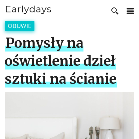
OBUWIE
Pomysły na
oświetlenie dzieł
sztuki na ścianie