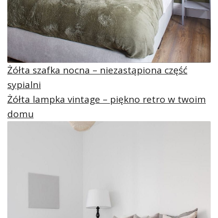
Żółta szafka nocna – niezastąpiona część
sypialni
Żółta lampka vintage – piękno retro w twoim
domu