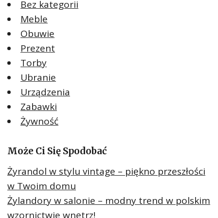
Bez kategorii
Meble
Obuwie
Prezent
Torby
Ubranie
Urządzenia
Zabawki
Żywność
Może Ci Się Spodobać
Żyrandol w stylu vintage – piękno przeszłości
w Twoim domu
Żylandory w salonie – modny trend w polskim
wzornictwie wnętrz!