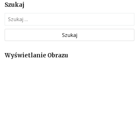
Szukaj
S
z
u
k
a
Wyświetlanie Obrazu
j
: