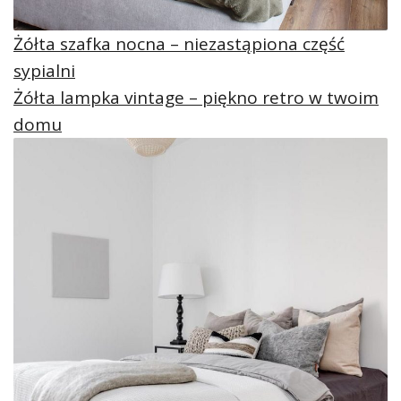
Żółta szafka nocna – niezastąpiona część
sypialni
Żółta lampka vintage – piękno retro w twoim
domu