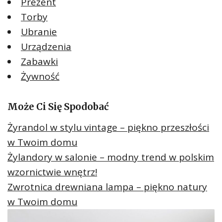
Prezent
Torby
Ubranie
Urządzenia
Zabawki
Żywność
Może Ci Się Spodobać
Żyrandol w stylu vintage – piękno przeszłości
w Twoim domu
Żylandory w salonie – modny trend w polskim
wzornictwie wnętrz!
Zwrotnica drewniana lampa – piękno natury
w Twoim domu