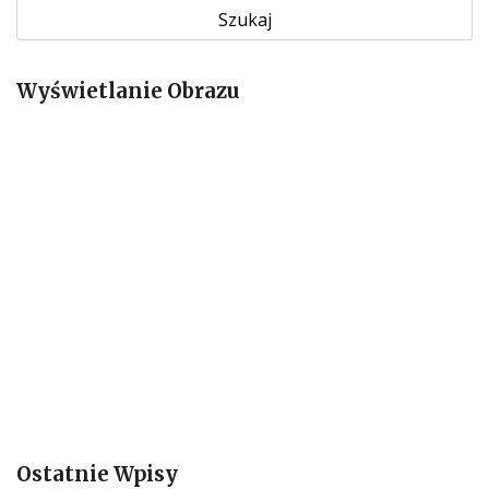
u
k
a
Wyświetlanie Obrazu
j
:
Ostatnie Wpisy