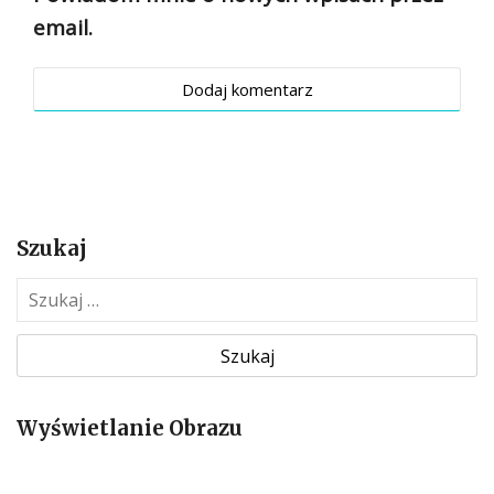
email.
Szukaj
S
z
u
k
a
Wyświetlanie Obrazu
j
: