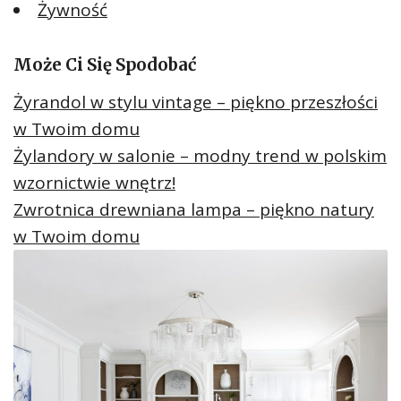
Żywność
Może Ci Się Spodobać
Żyrandol w stylu vintage – piękno przeszłości
w Twoim domu
Żylandory w salonie – modny trend w polskim
wzornictwie wnętrz!
Zwrotnica drewniana lampa – piękno natury
w Twoim domu