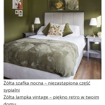
Żółta szafka nocna – niezastąpiona część
sypialni
Żółta lampka vintage – piękno retro w twoim
domu