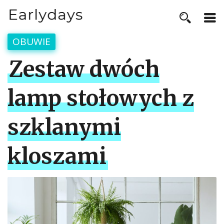
OBUWIE
Zestaw dwóch
lamp stołowych z
szklanymi
kloszami