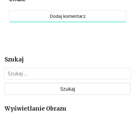
Szukaj
S
z
u
k
a
Wyświetlanie Obrazu
j
: