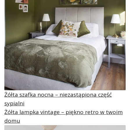
Żółta szafka nocna – niezastąpiona część
sypialni
Żółta lampka vintage – piękno retro w twoim
domu