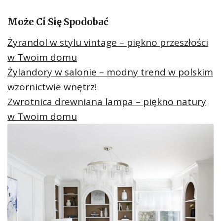
Może Ci Się Spodobać
Żyrandol w stylu vintage – piękno przeszłości
w Twoim domu
Żylandory w salonie – modny trend w polskim
wzornictwie wnętrz!
Zwrotnica drewniana lampa – piękno natury
w Twoim domu