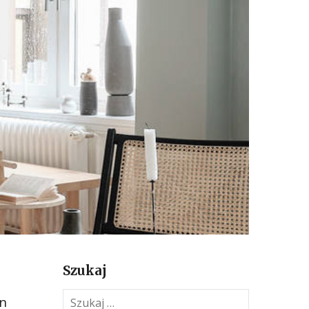
Szukaj
S
gn