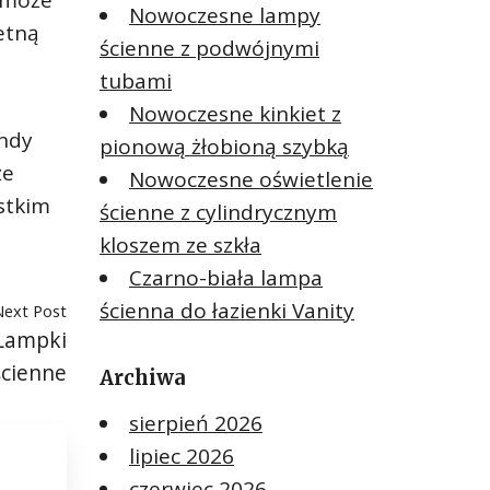
a może
Nowoczesne lampy
etną
ścienne z podwójnymi
tubami
Nowoczesne kinkiet z
endy
pionową żłobioną szybką
że
Nowoczesne oświetlenie
ystkim
ścienne z cylindrycznym
kloszem ze szkła
Czarno-biała lampa
ścienna do łazienki Vanity
Next Post
 Lampki
ścienne
Archiwa
sierpień 2026
lipiec 2026
czerwiec 2026