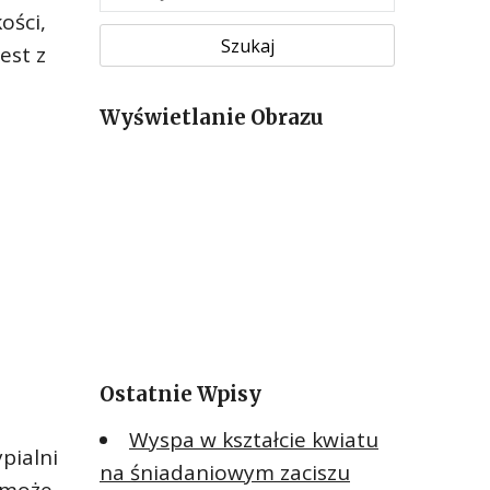
z
ości,
u
est z
k
a
Wyświetlanie Obrazu
j
:
Ostatnie Wpisy
Wyspa w kształcie kwiatu
pialni
na śniadaniowym zaciszu