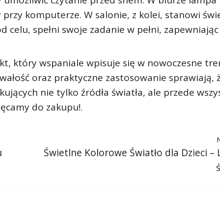
by umożliwić czytanie przed snem. W biurze lamp
y przy komputerze. W salonie, z kolei, stanowi świ
d celu, spełni swoje zadanie w pełni, zapewniając
t, który wspaniale wpisuje się w nowoczesne tr
 trwałość oraz praktyczne zastosowanie sprawiają, 
ujących nie tylko źródła światła, ale przede wsz
hęcamy do zakupu!.
u
Świetlne Kolorowe Światło dla Dzieci –