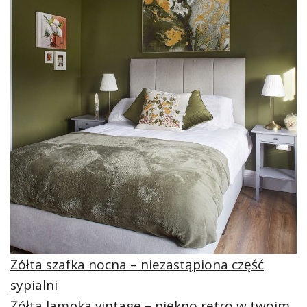
Żółta szafka nocna – niezastąpiona część
sypialni
Żółta lampka vintage – piękno retro w twoim