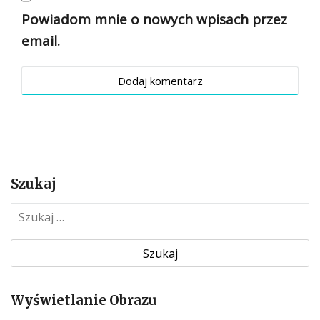
Powiadom mnie o nowych wpisach przez
email.
Szukaj
S
z
u
k
a
Wyświetlanie Obrazu
j
: