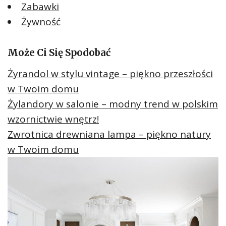
Zabawki
Żywność
Może Ci Się Spodobać
Żyrandol w stylu vintage – piękno przeszłości
w Twoim domu
Żylandory w salonie – modny trend w polskim
wzornictwie wnętrz!
Zwrotnica drewniana lampa – piękno natury
w Twoim domu