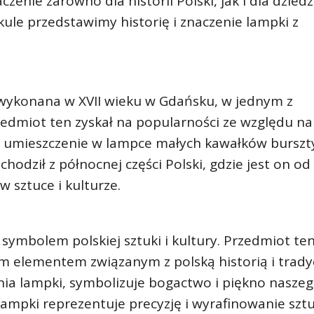
enie zarówno dla historii Polski, jak i dla dzied
ule przedstawimy historię i znaczenie lampki z
wykonana w XVII wieku w Gdańsku, w jednym z
zedmiot ten zyskał na popularności ze względu na
ła umieszczenie w lampce małych kawałków burszt
odził z północnej części Polski, gdzie jest on od
sztuce i kulturze.
symbolem polskiej sztuki i kultury. Przedmiot ten
ym elementem związanym z polską historią i tradyc
nia lampki, symbolizuje bogactwo i piękno nasze
lampki reprezentuje precyzję i wyrafinowanie sztu