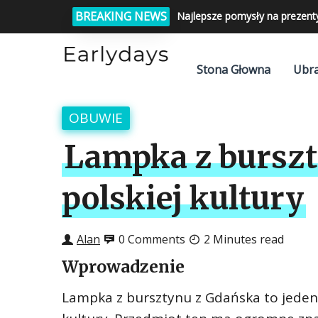
BREAKING NEWS
Najlepsze pomysły na prezent
Stona Głowna
Ubra
OBUWIE
Lampka z burszt
polskiej kultury
Alan
0 Comments
2 Minutes read
Wprowadzenie
Lampka z bursztynu z Gdańska to jeden z