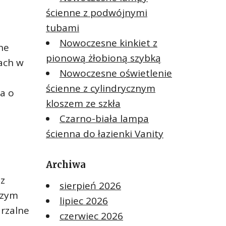
ścienne z podwójnymi
tubami
Nowoczesne kinkiet z
ne
pionową żłobioną szybką
ach w
Nowoczesne oświetlenie
ścienne z cylindrycznym
na o
kloszem ze szkła
Czarno-biała lampa
ścienna do łazienki Vanity
Archiwa
 z
sierpień 2026
szym
lipiec 2026
arzalne
czerwiec 2026