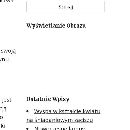
zictwa
u
k
a
Wyświetlanie Obrazu
j
:
 swoją
ynu.
Ostatnie Wpisy
 jest
ją.
Wyspa w kształcie kwiatu
go
na śniadaniowym zaciszu
ki
Nowoczesne lampy