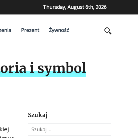
Thursday, August 6th, 2026
zenia
Prezent
Żywność
oria i symbol
Szukaj
S
kiej
z