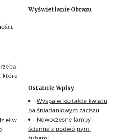
a
Wyświetlanie Obrazu
j
:
ości.
trzeba
, które
Ostatnie Wpisy
Wyspa w kształcie kwiatu
na śniadaniowym zaciszu
Nowoczesne lampy
dzieł w
ścienne z podwójnymi
o
tubami