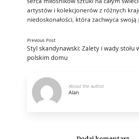
serca miłośników sztuki na całym świecie
artystów i kolekcjonerów z różnych kra
niedoskonałości, która zachwyca swoją p
Previous Post
Styl skandynawski: Zalety i wady stołu 
polskim domu
About the author
Alan
Dodaj komentarz