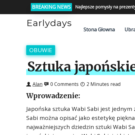
BREAKING NEWS
Najlepsze pomysły na prezent
Stona Głowna
Ubra
OBUWIE
Sztuka japoński
Alan
0 Comments
2 Minutes read
Wprowadzenie:
Japońska sztuka Wabi Sabi jest jednym 
Sabi można opisać jako estetykę piękna
najważniejszych dziedzin sztuki Wabi Sab