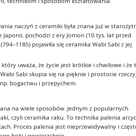
orii, technikom i sposobom kształtowania.
ania naczyń z ceramiki była znana już w starożytn
 Japonii, pochodzi z ery Jomon (10 tys. lat przed
(794–1185) pojawiła się ceramika Wabi Sabi z jej
tóry uważa, że życie jest krótkie i chwilowe i że 
 Wabi Sabi skupia się na pięknie i prostocie rzeczy
ie np. bogactwu i przepychem.
ana na wiele sposobów. Jednym z popularnych
ki, czyli ceramika raku. To technika palenia arcy
h. Proces palenia jest nieprzewidywalny i częst
ane boki i powierzchnie.