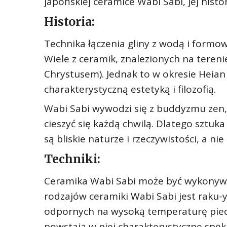
japońskiej ceramice Wabi Sabi, jej hist
Historia:
Technika łączenia gliny z wodą i formow
Wiele z ceramik, znalezionych na terenie
Chrystusem). Jednak to w okresie Heian 
charakterystyczną estetyką i filozofią.
Wabi Sabi wywodzi się z buddyzmu zen, k
cieszyć się każdą chwilą. Dlatego sztuka
są bliskie naturze i rzeczywistości, a n
Techniki:
Ceramika Wabi Sabi może być wykonyw
rodzajów ceramiki Wabi Sabi jest raku-ya
odpornych na wysoką temperaturę piecac
powstają w niej charakterystyczne spęk