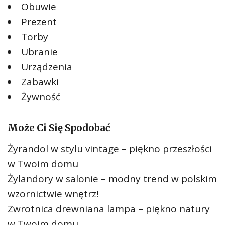
Obuwie
Prezent
Torby
Ubranie
Urządzenia
Zabawki
Żywność
Może Ci Się Spodobać
Żyrandol w stylu vintage – piękno przeszłości
w Twoim domu
Żylandory w salonie – modny trend w polskim
wzornictwie wnętrz!
Zwrotnica drewniana lampa – piękno natury
w Twoim domu