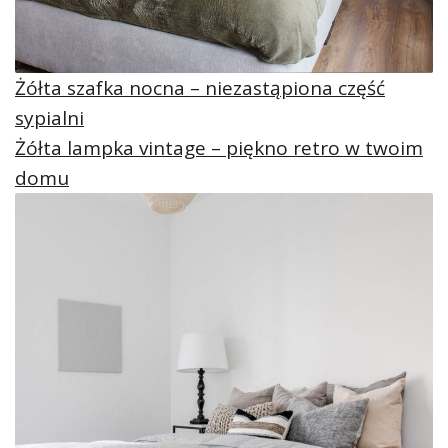
Żółta szafka nocna – niezastąpiona część
sypialni
Żółta lampka vintage – piękno retro w twoim
domu